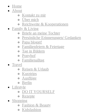
Home
About
Kontakt zu mir
Über mich
Reichweite & Kooperationen
Family & Living
Briefe an meine Tochter
Persönliche Erinnerungen/ Gedanken
Papa bloggt!
Familienfeiern & Feiertage
Tag in Bildern
Ponyhof
Familienalltag
Travel
Reisen & Urlaub
Kurztrips
Ausflüge
Berlin
Lifestyle
DO IT YOURSELF
Rezepte
Shopping
Fashion & Beauty
Kidsfashion