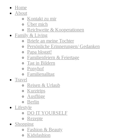
Home
About
Kontakt zu mir
Über mich
Reichweite & Kooperationen
Family & Living
Briefe an meine Tochter
Persönliche Erinnerungen/ Gedanken
Papa bloggt!
Familienfeiern & Feiertage
Tag in Bildern
Ponyhof
Familienalltag
Travel
Reisen & Urlaub
Kurztrips
Ausflüge
Berlin
Lifestyle
DO IT YOURSELF
Rezepte
Shopping
Fashion & Beauty
Kidsfashion