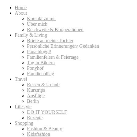
Home
About
Kontakt zu mir
Über mich
Reichweite & Kooperationen
Family & Living
Briefe an meine Tochter
Persönliche Erinnerungen/ Gedanken
Papa bloggt!
Familienfeiern & Feiertage
Tag in Bildern
Ponyhof
Familienalltag
Travel
Reisen & Urlaub
Kurztrips
Ausflüge
Berlin
Lifestyle
DO IT YOURSELF
Rezepte
Shopping
Fashion & Beauty
Kidsfashion